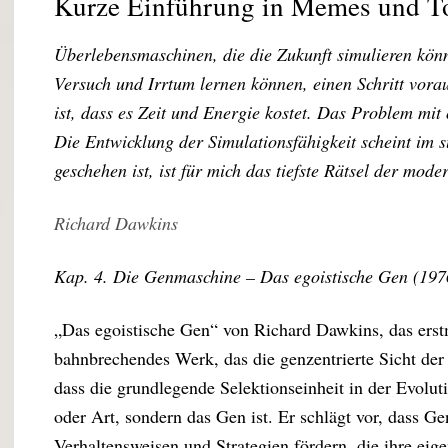
Kurze Einführung in Memes und T
Überlebensmaschinen, die die Zukunft simulieren kön
Versuch und Irrtum lernen können, einen Schritt vora
ist, dass es Zeit und Energie kostet. Das Problem mit o
Die Entwicklung der Simulationsfähigkeit scheint im 
geschehen ist, ist für mich das tiefste Rätsel der mode
Richard Dawkins
Kap. 4. Die Genmaschine – Das egoistische Gen (197
„Das egoistische Gen“ von Richard Dawkins, das erstm
bahnbrechendes Werk, das die genzentrierte Sicht de
dass die grundlegende Selektionseinheit in der Evolut
oder Art, sondern das Gen ist. Er schlägt vor, dass Ge
Verhaltensweisen und Strategien fördern, die ihre ei