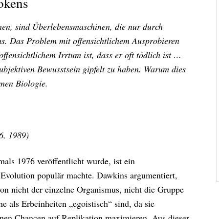
okens
nen, sind Überlebensmaschinen, die nur durch
us. Das Problem mit offensichtlichem Ausprobieren
ffensichtlichem Irrtum ist, dass er oft tödlich ist …
subjektiven Bewusstsein gipfelt zu haben. Warum dies
rnen Biologie.
6, 1989)
als 1976 veröffentlicht wurde, ist ein
r Evolution populär machte. Dawkins argumentiert,
ion nicht der einzelne Organismus, nicht die Gruppe
ne als Erbeinheiten „egoistisch“ sind, da sie
genen Chancen auf Replikation maximieren. Aus dieser