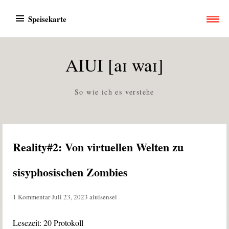
Zum
Speisekarte
Inhalt
springen
AIUI [aɪ waɪ]
So wie ich es verstehe
Reality#2: Von virtuellen Welten zu
sisyphosischen Zombies
1 Kommentar
Juli 23, 2023
aiuisensei
Lesezeit:
20
Protokoll