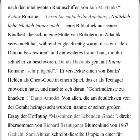
nach den intelligenten Raumschiffen von
Iain M. Banks
‘'‘
Kultur
Romane —
Lesen Sie einfach die Anleitung.
,
Natürlich
liebe ich dich immer noch
— eine Bibliothek aus seiner
Kindheit, die sich in eine Flotte von Robotern im Atlantik
verwandelt hat, während er gleichzeitig warnt, dass wir “den
Dämon beschwören” und ein weiteres Labor baut, um ihn
schneller zu beschwören.
Demis Hassabis
genannt
Kultur
Romane
“sehr prägend”,”
Er versteckte einen von Banks'
Helden als Cheat-Code in einem Spiel, das er als Teenager
entworfen hatte, und machte sich daran, ’Geheimdienste zu
knacken“.”
Dario Amodei
, Von allen, die am deutlichsten von
der Gefahr heimgesucht wurden, nannte er seinen großen
Essay der Hoffnung
“Maschinen der liebenden Gnade”
, direkt
übernommen von
Richard Brautigan
)s Blumenkind von 1967
Gedicht
.
Sam Altman
schreibt dieselbe Utopie in einer für