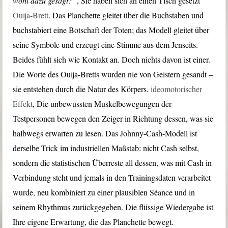
wohl dazu gesagt?”
, Sie haben sich an einen Tisch gesetzt
Ouija-Brett
. Das Planchette gleitet über die Buchstaben und
buchstabiert eine Botschaft der Toten; das Modell gleitet über
seine Symbole und erzeugt eine Stimme aus dem Jenseits.
Beides fühlt sich wie Kontakt an. Doch nichts davon ist einer.
Die Worte des Ouija-Bretts wurden nie von Geistern gesandt –
sie entstehen durch die Natur des Körpers.
ideomotorischer
Effekt
, Die unbewussten Muskelbewegungen der
Testpersonen bewegen den Zeiger in Richtung dessen, was sie
halbwegs erwarten zu lesen. Das Johnny-Cash-Modell ist
derselbe Trick im industriellen Maßstab: nicht Cash selbst,
sondern die statistischen Überreste all dessen, was mit Cash in
Verbindung steht und jemals in den Trainingsdaten verarbeitet
wurde, neu kombiniert zu einer plausiblen Séance und in
seinem Rhythmus zurückgegeben. Die flüssige Wiedergabe ist
Ihre eigene Erwartung, die das Planchette bewegt.