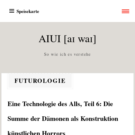
Zum
Speisekarte
Inhalt
springen
AIUI [aɪ waɪ]
So wie ich es verstehe
FUTUROLOGIE
Eine Technologie des Alls, Teil 6: Die
Summe der Dämonen als Konstruktion
künstlichen Horrors