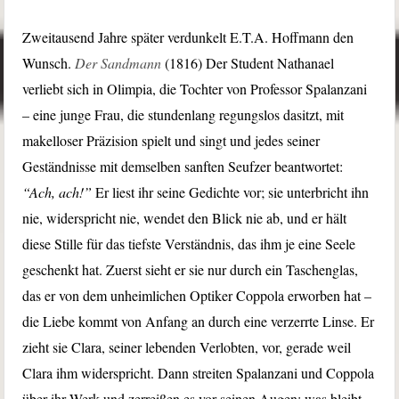
Zweitausend Jahre später verdunkelt E.T.A. Hoffmann den
Wunsch.
Der Sandmann
(1816) Der Student Nathanael
verliebt sich in Olimpia, die Tochter von Professor Spalanzani
– eine junge Frau, die stundenlang regungslos dasitzt, mit
makelloser Präzision spielt und singt und jedes seiner
Geständnisse mit demselben sanften Seufzer beantwortet:
“Ach, ach!”
Er liest ihr seine Gedichte vor; sie unterbricht ihn
nie, widerspricht nie, wendet den Blick nie ab, und er hält
diese Stille für das tiefste Verständnis, das ihm je eine Seele
geschenkt hat. Zuerst sieht er sie nur durch ein Taschenglas,
das er von dem unheimlichen Optiker Coppola erworben hat –
die Liebe kommt von Anfang an durch eine verzerrte Linse. Er
zieht sie Clara, seiner lebenden Verlobten, vor, gerade weil
Clara ihm widerspricht. Dann streiten Spalanzani und Coppola
über ihr Werk und zerreißen es vor seinen Augen; was bleibt,