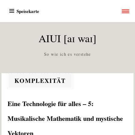
Zum
Speisekarte
Inhalt
springen
AIUI [aɪ waɪ]
So wie ich es verstehe
KOMPLEXITÄT
Eine Technologie für alles – 5:
Musikalische Mathematik und mystische
Vektoren