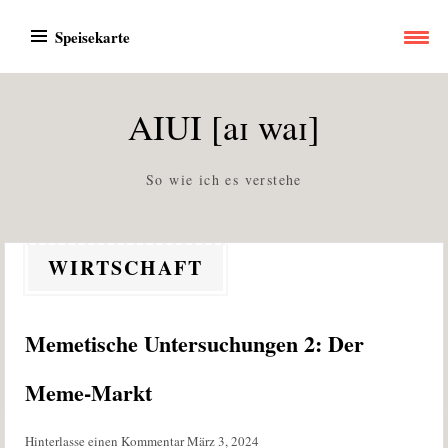
Zum
Speisekarte
Inhalt
springen
AIUI [aɪ waɪ]
So wie ich es verstehe
WIRTSCHAFT
Memetische Untersuchungen 2: Der
Meme-Markt
Hinterlasse einen Kommentar
März 3, 2024