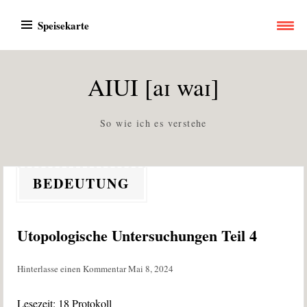
Zum
Speisekarte
Inhalt
springen
AIUI [aɪ waɪ]
So wie ich es verstehe
BEDEUTUNG
Utopologische Untersuchungen Teil 4
Hinterlasse einen Kommentar
Mai 8, 2024
Lesezeit:
18
Protokoll