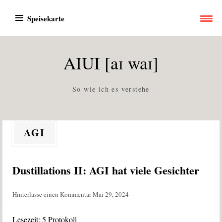
Zum
Speisekarte
Inhalt
springen
AIUI [aɪ waɪ]
So wie ich es verstehe
AGI
Dustillations II: AGI hat viele Gesichter
Hinterlasse einen Kommentar
Mai 29, 2024
Lesezeit:
5
Protokoll